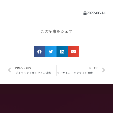
2022-06-14
この記事をシェア
PREVIOUS
NEXT
ダイヤモンドオンライン連載「ファーストクラスに乗る人の共通点」第十七回「CAが出会った「ナルシスト」社長、爽やかな人と不快な人の決定的な差」
ダイヤモンドオンライン連載「ファーストクラスに乗る人の共通点」第十九回「CAが衝撃を受けた女性タレント乗客2人、「プロ意識」を感じた振舞いとは」」とは」配信